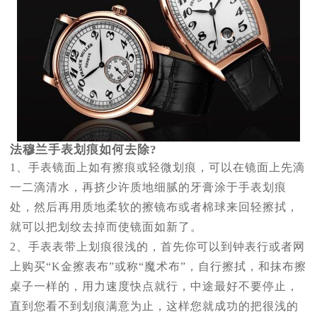
法穆兰手表划痕如何去除?
1、手表镜面上如有擦痕或轻微划痕，可以在镜面上先滴
一二滴清水，再挤少许质地细腻的牙膏涂于手表划痕
处，然后再用质地柔软的擦镜布或者棉球来回轻擦拭，
就可以把划纹去掉而使镜面如新了。
2、手表表带上划痕很浅的，首先你可以到钟表行或者网
上购买“K金擦表布”或称“魔术布”，自行擦拭，和抹布擦
桌子一样的，用力速度快点就行，中途最好不要停止，
直到您看不到划痕满意为止，这样您就成功的把很浅的